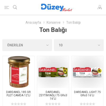
Ana sayfa
Konserve
Ton Balığı
Ton Balığı
DARDANEL 185 GR
DARDANEL
DARDANEL LIGHT 75
FLET CAMDA 12'Lİ
ZEYTİNYAĞLI 75 GRx3
GRx3 16'LI
16'LI