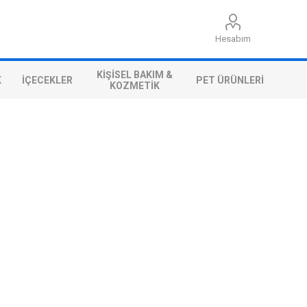
Hesabım
KIŞISEL BAKIM &
K
İÇECEKLER
PET ÜRÜNLERI
KOZMETIK