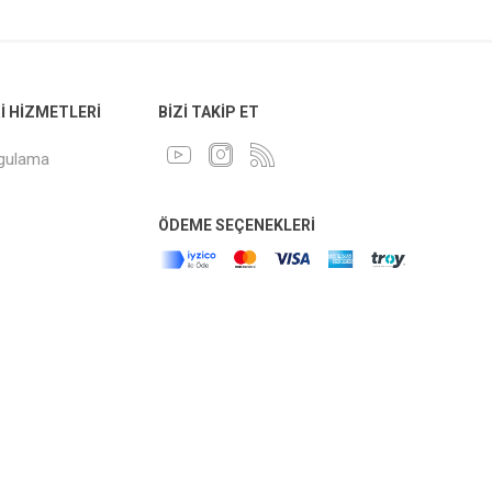
 HIZMETLERI
BIZI TAKIP ET
ygulama
ÖDEME SEÇENEKLERI