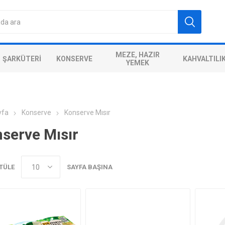
MEZE, HAZIR
ŞARKÜTERI
KONSERVE
KAHVALTILI
YEMEK
yfa
Konserve
Konserve Mısır
serve Mısır
TÜLE
SAYFA BAŞINA