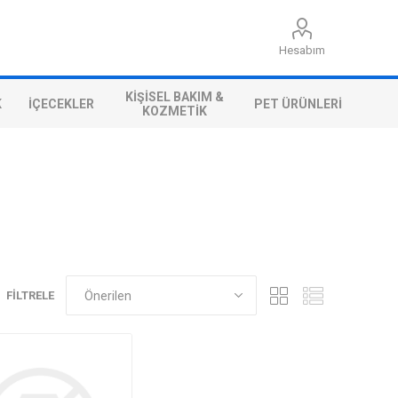
Hesabım
KIŞISEL BAKIM &
K
İÇECEKLER
PET ÜRÜNLERI
KOZMETIK
FILTRELE