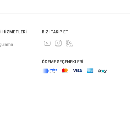
 HIZMETLERI
BIZI TAKIP ET
ygulama
ÖDEME SEÇENEKLERI