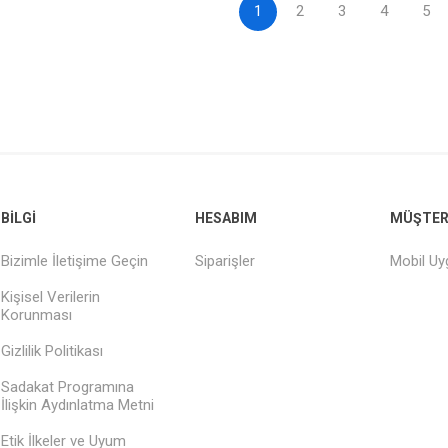
1
2
3
4
5
BILGI
HESABIM
MÜŞTERI
Bizimle İletişime Geçin
Siparişler
Mobil U
Kişisel Verilerin
Korunması
Gizlilik Politikası
Sadakat Programına
İlişkin Aydınlatma Metni
Etik İlkeler ve Uyum