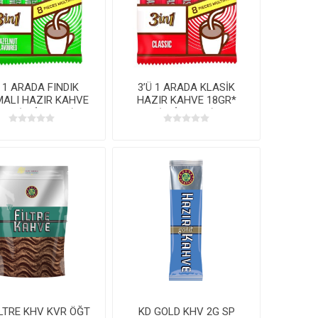
Ü 1 ARADA FINDIK
3’Ü 1 ARADA KLASİK
ALI HAZIR KAHVE
HAZIR KAHVE 18GR*
GR*(8’Lİ MP*24)
(8’Lİ MP*24)
İLTRE KHV KVR ÖĞT
KD GOLD KHV 2G SP