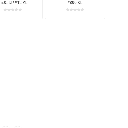
250G DP *12 KL
*800 KL