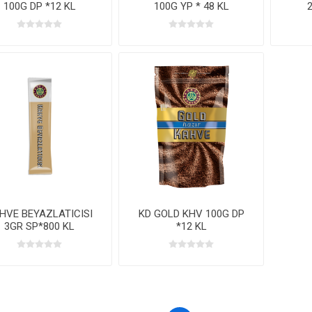
100G DP *12 KL
100G YP * 48 KL
HVE BEYAZLATICISI
KD GOLD KHV 100G DP
3GR SP*800 KL
*12 KL