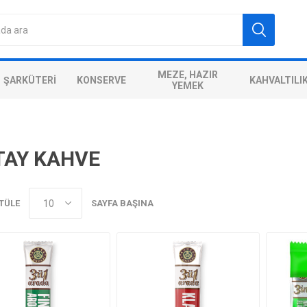
MEZE, HAZIR
ŞARKÜTERI
KONSERVE
KAHVALTILI
YEMEK
TAY KAHVE
TÜLE
SAYFA BAŞINA