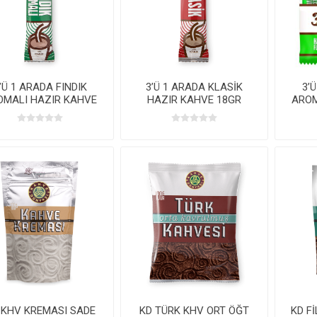
’Ü 1 ARADA FINDIK
3’Ü 1 ARADA KLASİK
3’
OMALI HAZIR KAHVE
HAZIR KAHVE 18GR
AROM
18GR SP*320 KL
SP*320 KL
18
 KHV KREMASI SADE
KD TÜRK KHV ORT ÖĞT
KD F