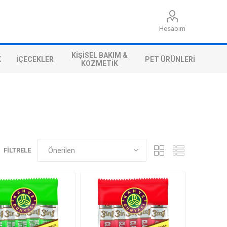
Hesabım
KIŞISEL BAKIM &
K
İÇECEKLER
PET ÜRÜNLERI
KOZMETIK
FILTRELE