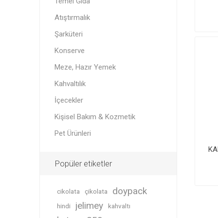
Temel Gıda
Atıştırmalık
Şarküteri
Konserve
Meze, Hazır Yemek
Kahvaltılık
İçecekler
Kişisel Bakım & Kozmetik
Pet Ürünleri
KA
Popüler etiketler
doypack
cikolata
çikolata
jelimey
hindi
kahvaltı