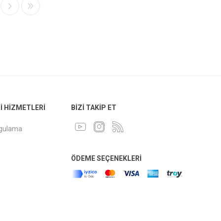
 HIZMETLERI
BIZI TAKIP ET
ygulama
ÖDEME SEÇENEKLERI