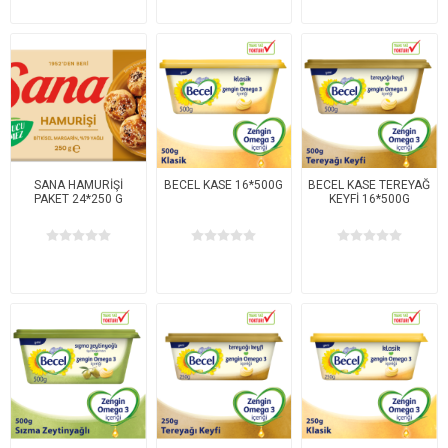
SANA HAMURİŞİ
BECEL KASE 16*500G
BECEL KASE TEREYAĞ
PAKET 24*250 G
KEYFİ 16*500G