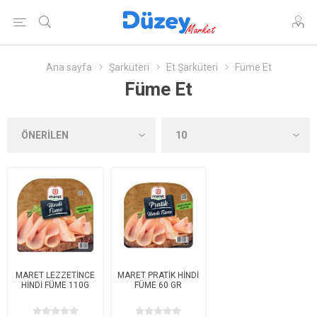
Ana sayfa
Şarküteri
Et Şarküteri
Füme Et
Füme Et
MARET LEZZETİNCE
MARET PRATİK HİNDİ
HİNDİ FÜME 110G
FÜME 60 GR