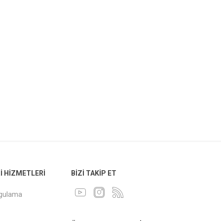
 HIZMETLERI
BIZI TAKIP ET
ygulama