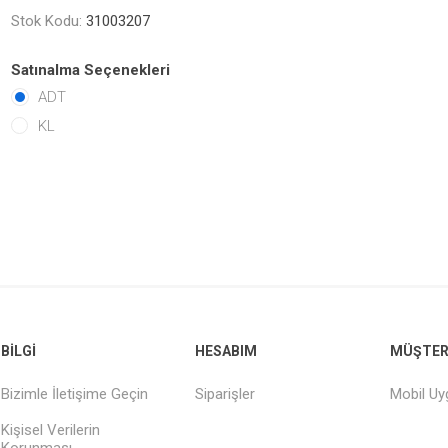
Stok Kodu:
31003207
Satınalma Seçenekleri
ADT
KL
BILGI
HESABIM
MÜŞTERI
Bizimle İletişime Geçin
Siparişler
Mobil U
Kişisel Verilerin