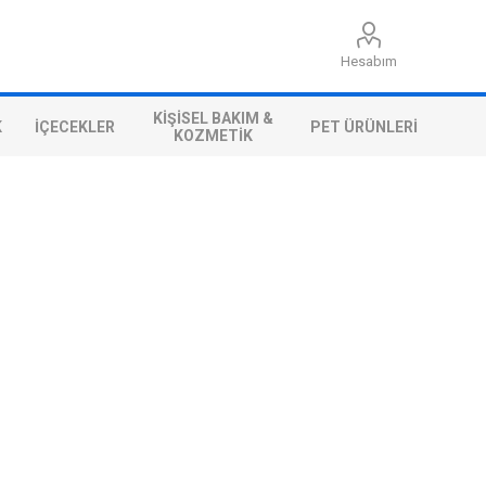
Hesabım
KIŞISEL BAKIM &
K
İÇECEKLER
PET ÜRÜNLERI
KOZMETIK