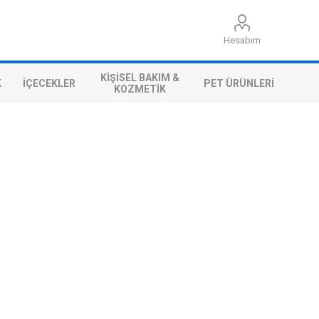
Hesabım
KIŞISEL BAKIM &
K
İÇECEKLER
PET ÜRÜNLERI
KOZMETIK