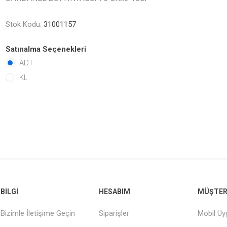
Stok Kodu:
31001157
Satınalma Seçenekleri
ADT
KL
BILGI
HESABIM
MÜŞTERI
Bizimle İletişime Geçin
Siparişler
Mobil U