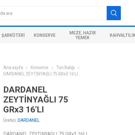
MEZE, HAZIR
ŞARKÜTERI
KONSERVE
KAHVALTILI
YEMEK
Ana sayfa
Konserve
Ton Balığı
DARDANEL ZEYTİNYAĞLI 75 GRx3 16'LI
DARDANEL
ZEYTİNYAĞLI 75
GRx3 16'LI
Üretici:
DARDANEL
DARDANEL ZEYTINYAGLI 75 GRx3 16LI