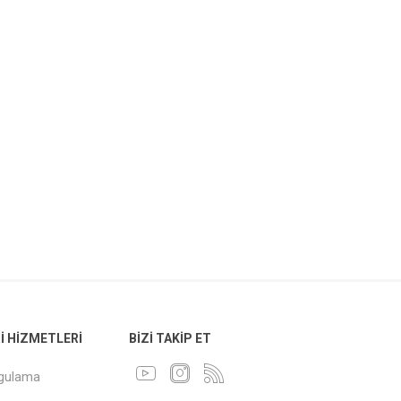
 HIZMETLERI
BIZI TAKIP ET
ygulama