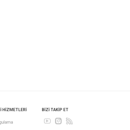
 HIZMETLERI
BIZI TAKIP ET
ygulama