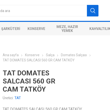
MEZE, HAZIR
ŞARKÜTERI
KONSERVE
KAHVALTILI
YEMEK
Ana sayfa
Konserve
Salça
Domates Salçası
TAT DOMATES SALCASI 560 GR CAM TATKÖY
TAT DOMATES
SALCASI 560 GR
CAM TATKÖY
Üretici:
TAT
TAT DOMATES SALCASI 560 GR CAM TATKÖY