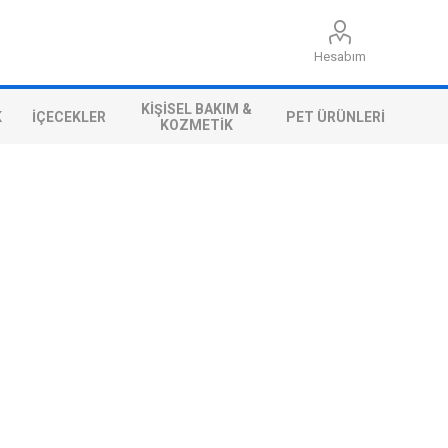
Hesabım
KIŞISEL BAKIM &
K
İÇECEKLER
PET ÜRÜNLERI
KOZMETIK