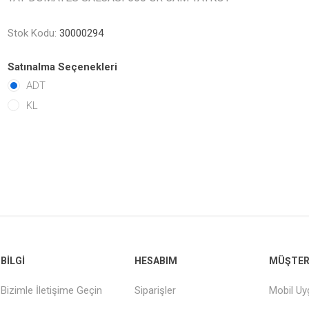
Stok Kodu:
30000294
Satınalma Seçenekleri
ADT
KL
BILGI
HESABIM
MÜŞTERI
Bizimle İletişime Geçin
Siparişler
Mobil U