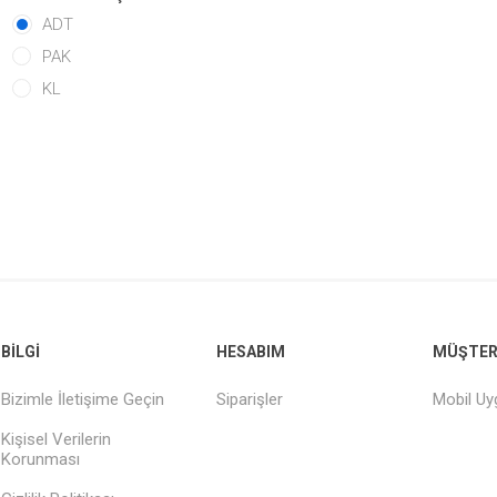
ADT
PAK
KL
BILGI
HESABIM
MÜŞTERI
Bizimle İletişime Geçin
Siparişler
Mobil U
Kişisel Verilerin
Korunması