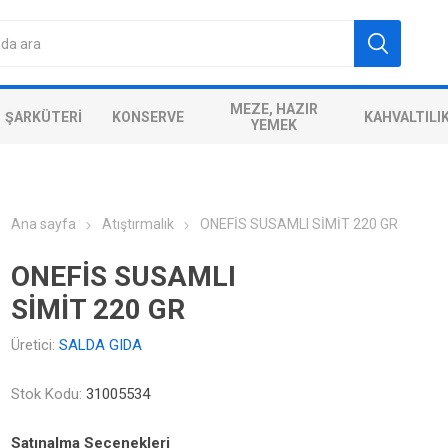
MEZE, HAZIR
ŞARKÜTERI
KONSERVE
KAHVALTILI
YEMEK
Ana sayfa
Atıştırmalık
ONEFİS SUSAMLI SİMİT 220 GR
ONEFİS SUSAMLI
SİMİT 220 GR
Üretici:
SALDA GIDA
Stok Kodu:
31005534
Satınalma Seçenekleri