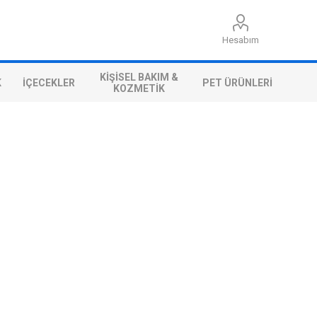
Hesabım
KIŞISEL BAKIM &
K
İÇECEKLER
PET ÜRÜNLERI
KOZMETIK