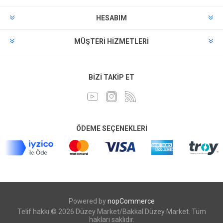
HESABIM
MÜŞTERI HIZMETLERI
BIZI TAKIP ET
ÖDEME SEÇENEKLERI
Powered by
nopCommerce
Telif hakkı © 2026 Düzey Market/Bakkal Düzey Market. Tüm
hakları saklıdır.