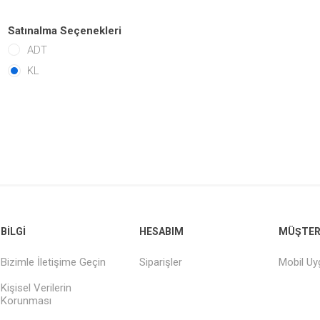
Satınalma Seçenekleri
ADT
KL
BILGI
HESABIM
MÜŞTERI
Bizimle İletişime Geçin
Siparişler
Mobil U
Kişisel Verilerin
Korunması