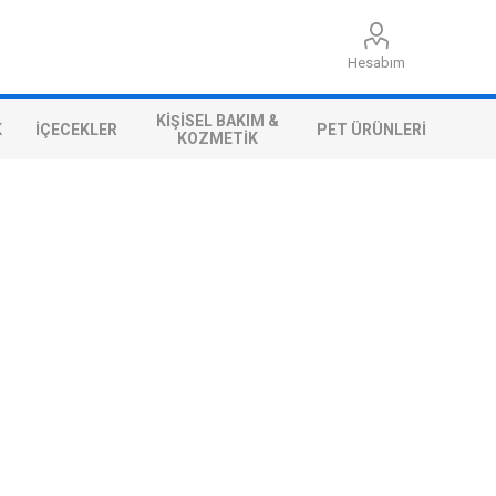
Hesabım
KIŞISEL BAKIM &
K
İÇECEKLER
PET ÜRÜNLERI
KOZMETIK